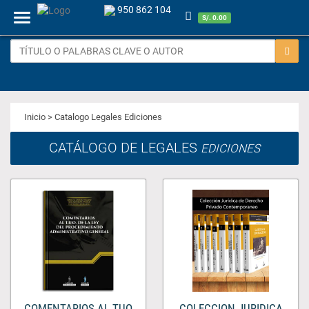
950 862 104
Menu
S/. 0.00
Inicio
> Catalogo Legales Ediciones
CATÁLOGO DE LEGALES
EDICIONES
COMENTARIOS AL TUO
COLECCION JURIDICA