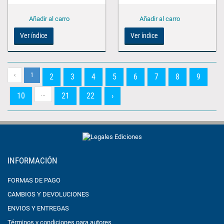
Ver índice
Ver índice
‹
1
2
3
4
5
6
7
8
9
...
10
21
22
›
INFORMACIÓN
FORMAS DE PAGO
CAMBIOS Y DEVOLUCIONES
ENVIOS Y ENTREGAS
Términos y condiciones para autores