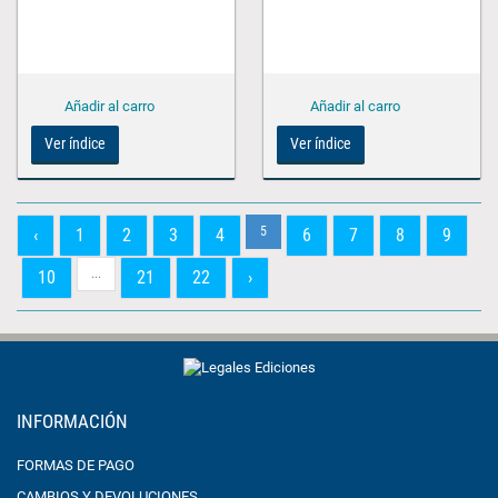
Ver índice
Ver índice
5
‹
1
2
3
4
6
7
8
9
...
10
21
22
›
INFORMACIÓN
FORMAS DE PAGO
CAMBIOS Y DEVOLUCIONES