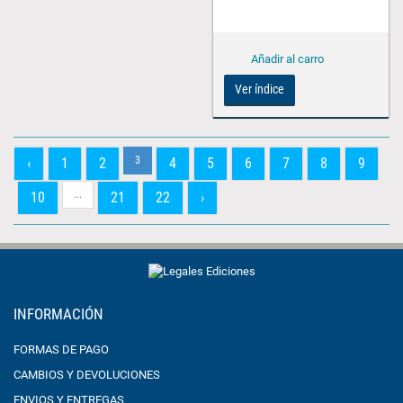
Ver índice
3
‹
1
2
4
5
6
7
8
9
...
10
21
22
›
INFORMACIÓN
FORMAS DE PAGO
CAMBIOS Y DEVOLUCIONES
ENVIOS Y ENTREGAS