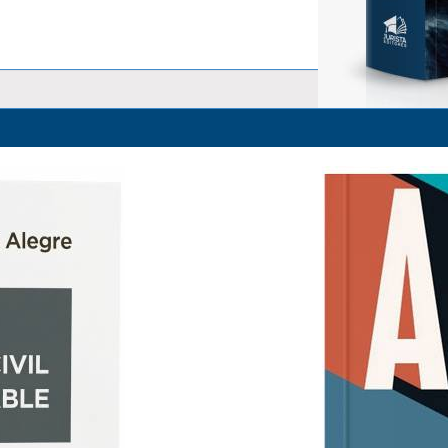
La Responsabilidad Objetiva y 
Alfredo Alpaca Pérez
S/ 83.00