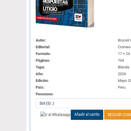
Autor:
Bruceli 
Editorial:
Cromeo 
Formato:
17 × 24
Páginas:
704
Tapa:
Blanda
Año:
2026
Edición:
Mayo 2
País:
Peru
Pesooooo:
Añadir al carrito
SEGUIR CO