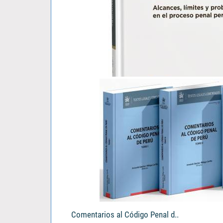
El Tercero Civil Responsable..
Vladimir Katherniak Padilla Alegre
S/ 103.00
Comentarios al Código Penal d..