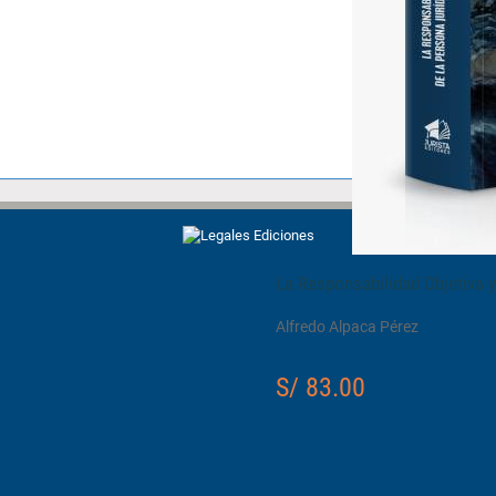
La Responsabilidad Objetiva y 
Alfredo Alpaca Pérez
S/ 83.00