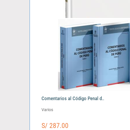
El Tercero Civil Responsable..
Vladimir Katherniak Padilla Alegre
S/ 103.00
Comentarios al Código Penal d..
Varios
S/ 287.00