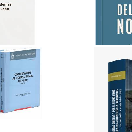
ABC del Derecho Notarial..
Lex & Iuris
S/ 35.00