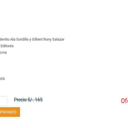
Benito Ala Gordillo y Gilbert Rony Salazar
Editores
 cms
026
Precio S/. 165
Of
MPRANDO