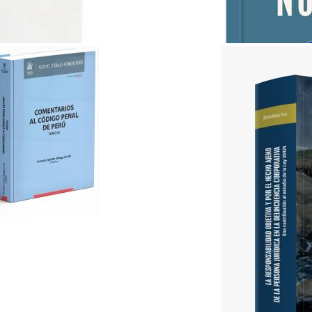
ABC del Derecho Notarial..
Lex & Iuris
S/ 35.00