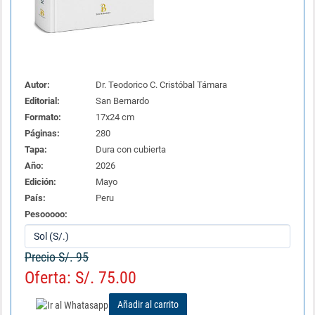
Autor:
Dr. Teodorico C. Cristóbal Támara
Editorial:
San Bernardo
Formato:
17x24 cm
Páginas:
280
Tapa:
Dura con cubierta
Año:
2026
Edición:
Mayo
País:
Peru
Pesooooo:
Precio S/. 95
Oferta: S/. 75.00
Añadir al carrito