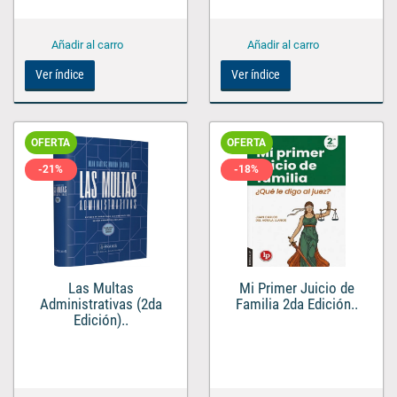
Ver índice
Ver índice
OFERTA
OFERTA
-21%
-18%
Las Multas
Mi Primer Juicio de
Administrativas (2da
Familia 2da Edición..
Edición)..