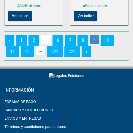
Ver índice
Ver índice
...
9
‹
1
2
6
7
8
10
...
11
12
222
223
›
INFORMACIÓN
FORMAS DE PAGO
CAMBIOS Y DEVOLUCIONES
ENVIOS Y ENTREGAS
Términos y condiciones para autores