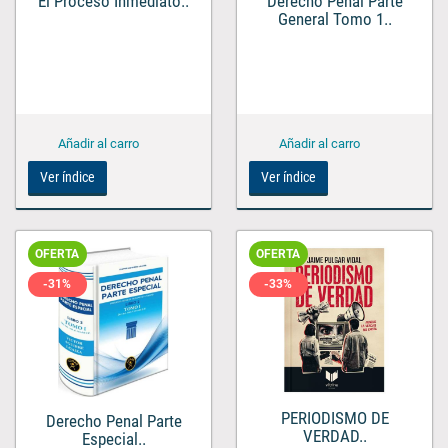
El Proceso Inmediato..
Derecho Penal Parte
General Tomo 1..
Ver índice
Ver índice
OFERTA
OFERTA
-31%
-33%
PERIODISMO DE
Derecho Penal Parte
VERDAD..
Especial..