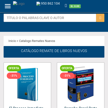
950 862 104
Menu
S/. 0.00
Inicio
> Catalogo Remates Nuevos
CATÁLOGO REMATE DE LIBROS NUEVOS
OFERTA
OFERTA
-31%
-31%