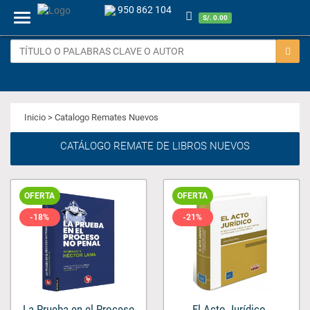
950 862 104
Menu
S/. 0.00
Inicio
> Catalogo Remates Nuevos
CATÁLOGO REMATE DE LIBROS NUEVOS
OFERTA
OFERTA
-18%
-21%
El Acto Jurídico..
La Prueba en el Proceso