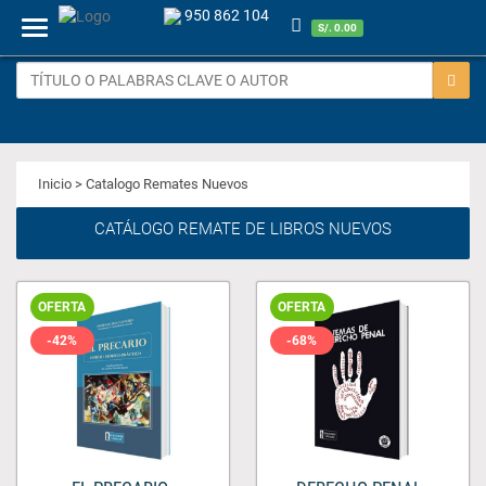
950 862 104
Menu
S/. 0.00
Inicio
> Catalogo Remates Nuevos
CATÁLOGO REMATE DE LIBROS NUEVOS
OFERTA
OFERTA
-42%
-68%