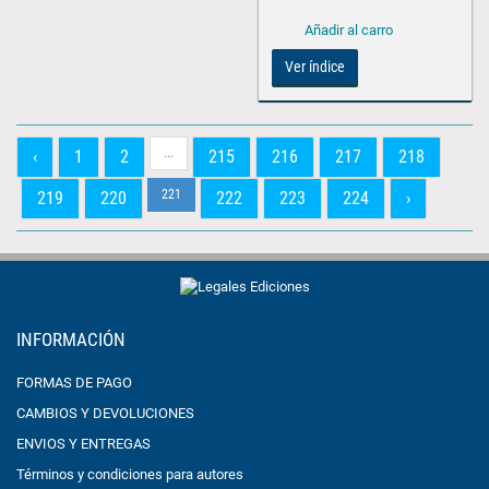
Ver índice
...
‹
1
2
215
216
217
218
221
219
220
222
223
224
›
INFORMACIÓN
FORMAS DE PAGO
CAMBIOS Y DEVOLUCIONES
ENVIOS Y ENTREGAS
Términos y condiciones para autores