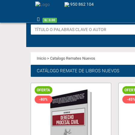
950 862 104
S/. 0.00
Inicio
> Catalogo Remates Nuevos
CATÁLOGO REMATE DE LIBROS NUEVOS
OFERTA
OFER
-80%
-45