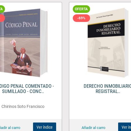
TA
OFERTA
%
-69%
DIGO PENAL COMENTADO -
DERECHO INMOBILIARI
SUMILLADO - CONC..
REGISTRAL..
Chirinos Soto Francisco
Ver índice
Ver í