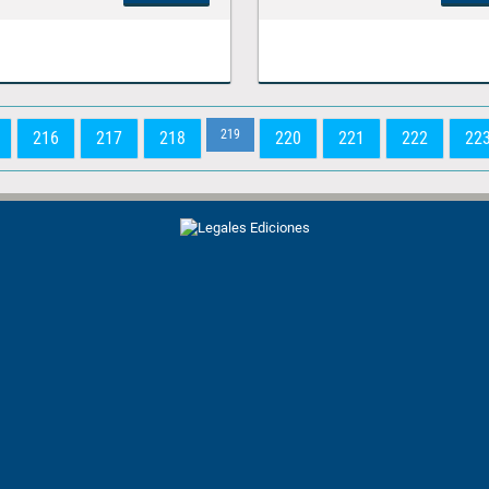
219
216
217
218
220
221
222
22