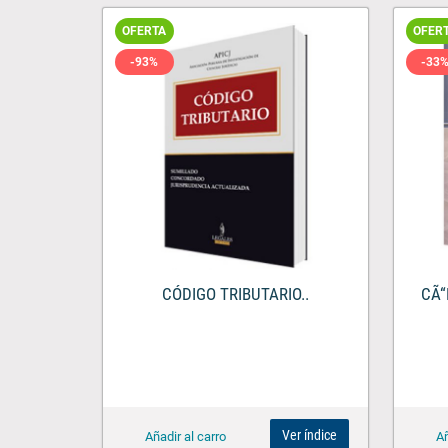
OFERTA
OFER
-93%
-33
CÓDIGO TRIBUTARIO..
CÃ“
Ver índice