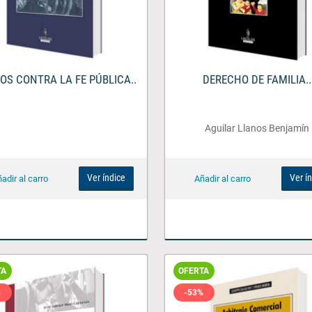
TOS CONTRA LA FE PÚBLICA..
DERECHO DE FAMILIA..
Aguilar Llanos Benjamín
Ver índice
Ver í
TA
OFERTA
%
-53%