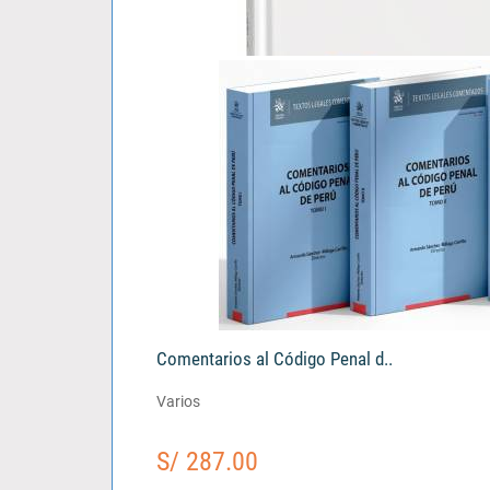
El Tercero Civil Responsable..
Vladimir Katherniak Padilla Alegre
S/ 103.00
Comentarios al Código Penal d..
Varios
S/ 287.00