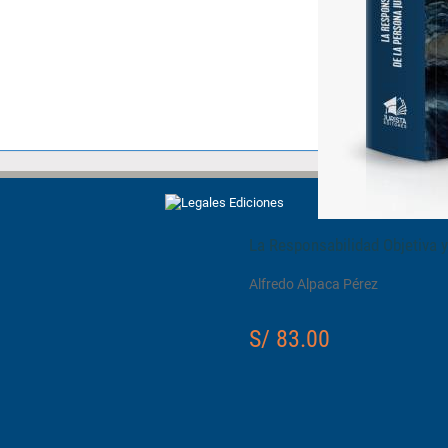
La Responsabilidad Objetiva y 
Alfredo Alpaca Pérez
S/ 83.00