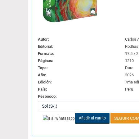
Autor:
Carlos 
Editorial:
Rodhas
Formato:
17.5 x 
Páginas:
1210
Tapa:
Dura
Año:
2026
Edición:
7ma edi
País:
Peru
Pesooooo:
Añadir al carrito
SEGUIR CO