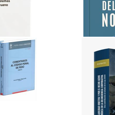
ABC del Derecho Notarial..
Lex & Iuris
S/ 35.00