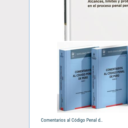
El Tercero Civil Responsable..
Vladimir Katherniak Padilla Alegre
S/ 103.00
Comentarios al Código Penal d..