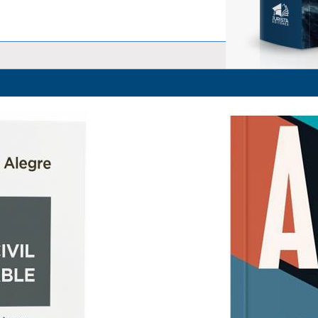
La Responsabilidad Objetiva y 
Alfredo Alpaca Pérez
S/ 83.00