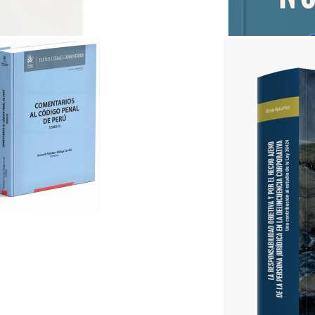
ABC del Derecho Notarial..
Lex & Iuris
S/ 35.00