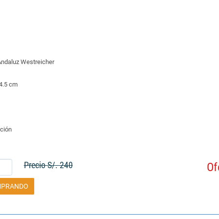
Andaluz Westreicher
24.5 cm
ción
Precio S/. 240
Of
MPRANDO