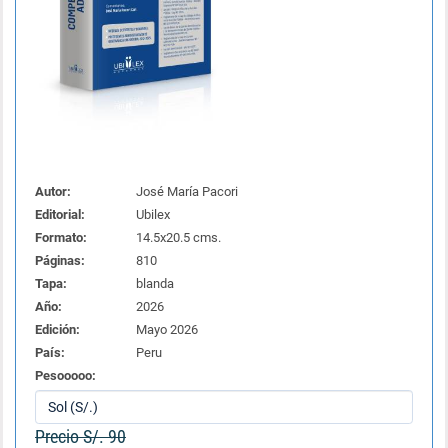
Autor:
José María Pacori
Editorial:
Ubilex
Formato:
14.5x20.5 cms.
Páginas:
810
Tapa:
blanda
Año:
2026
Edición:
Mayo 2026
País:
Peru
Pesooooo:
Precio S/. 90