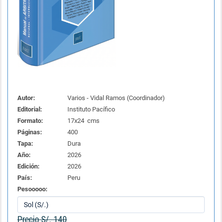
Autor:
Varios - Vidal Ramos (Coordinador)
Editorial:
Instituto Pacífico
Formato:
17x24 cms
Páginas:
400
Tapa:
Dura
Año:
2026
Edición:
2026
País:
Peru
Pesooooo:
Precio S/. 140