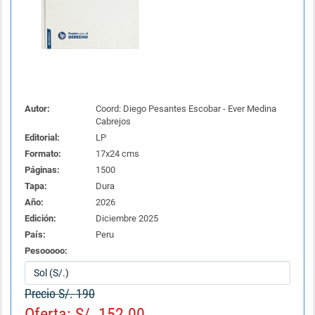
Autor:
Coord: Diego Pesantes Escobar - Ever Medina
Cabrejos
Editorial:
LP
Formato:
17x24 cms
Páginas:
1500
Tapa:
Dura
Año:
2026
Edición:
Diciembre 2025
País:
Peru
Pesooooo:
Precio S/. 190
Oferta: S/. 152.00