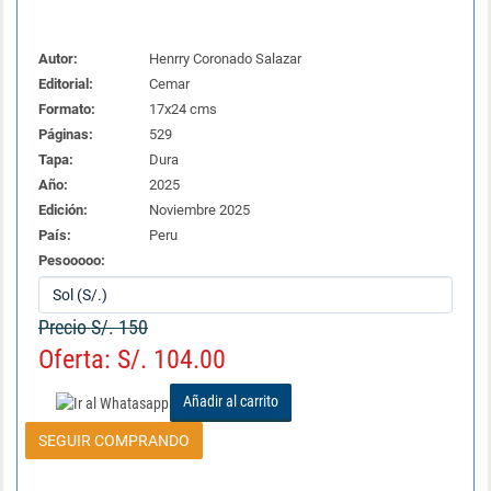
Autor:
Henrry Coronado Salazar
Editorial:
Cemar
Formato:
17x24 cms
Páginas:
529
Tapa:
Dura
Año:
2025
Edición:
Noviembre 2025
País:
Peru
Pesooooo:
Precio S/. 150
Oferta: S/. 104.00
Añadir al carrito
SEGUIR COMPRANDO