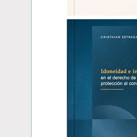
GEO-DERECHO UNA TEORIA TIERRA-..
MAURO BARBERIS
S/ 79.00