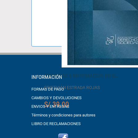
IDONEIDAD E INFORMACIÓN EN EL..
INFORMACIÓN
CRISTHIAN ESTRADA ROJAS
FORMAS DE PAGO
CAMBIOS Y DEVOLUCIONES
S/ 39.00
ENVIOS Y ENTREGAS
Términos y condiciones para autores
LIBRO DE RECLAMACIONES