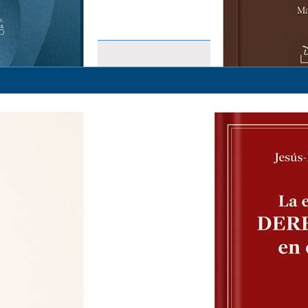
ESTUDIOS SOBRE INSPECCIÓ
(COORDINADOR) MANUEL DE 
S/ 69.00