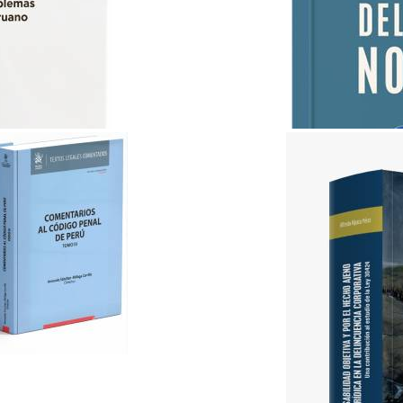
ABC del Derecho Notarial..
Lex & Iuris
S/ 35.00