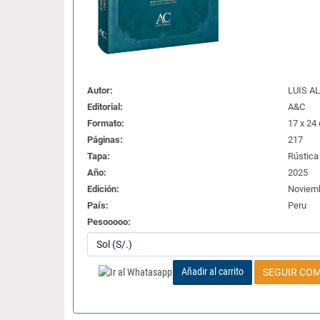
Autor:
LUIS A
Editorial:
A&C
Formato:
17 x 24
Páginas:
217
Tapa:
Rústica
Año:
2025
Edición:
Noviem
País:
Peru
Pesooooo:
Añadir al carrito
SEGUIR CO