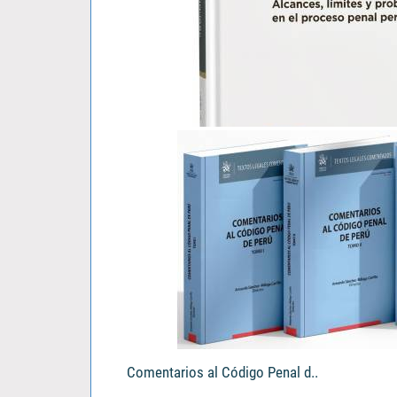
El Tercero Civil Responsable..
Vladimir Katherniak Padilla Alegre
S/ 103.00
Comentarios al Código Penal d..