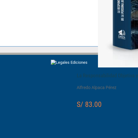
La Responsabilidad Objetiva y 
Alfredo Alpaca Pérez
S/ 83.00