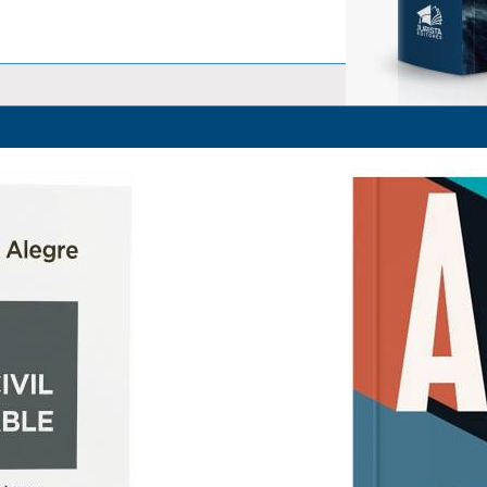
La Responsabilidad Objetiva y 
Alfredo Alpaca Pérez
S/ 83.00