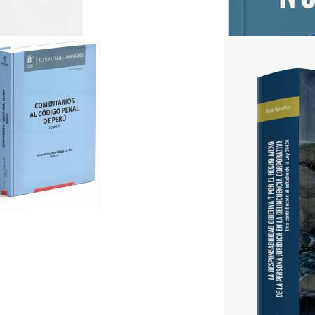
ABC del Derecho Notarial..
Lex & Iuris
S/ 35.00