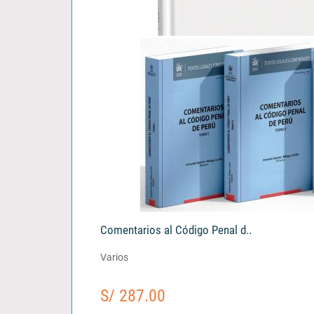
El Tercero Civil Responsable..
Vladimir Katherniak Padilla Alegre
S/ 103.00
Comentarios al Código Penal d..
Varios
S/ 287.00