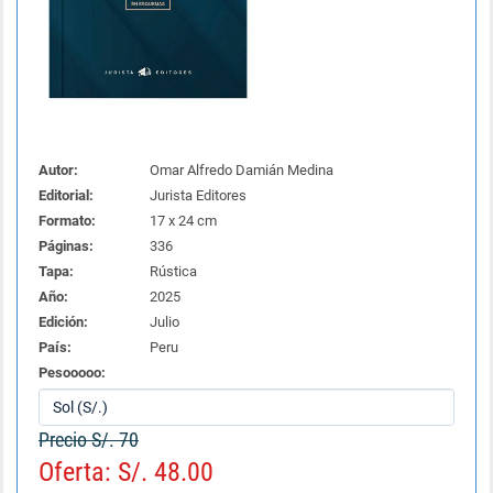
Autor:
Omar Alfredo Damián Medina
Editorial:
Jurista Editores
Formato:
17 x 24 cm
Páginas:
336
Tapa:
Rústica
Año:
2025
Edición:
Julio
País:
Peru
Pesooooo:
Precio S/. 70
Oferta: S/. 48.00