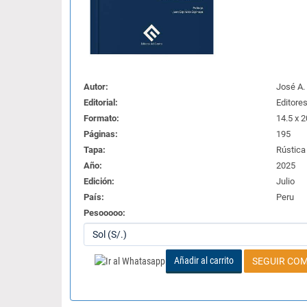
Autor:
José A.
Editorial:
Editores
Formato:
14.5 x 2
Páginas:
195
Tapa:
Rústica
Año:
2025
Edición:
Julio
País:
Peru
Pesooooo:
Añadir al carrito
SEGUIR CO