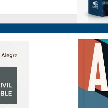
La Responsabilidad Objetiva y 
Alfredo Alpaca Pérez
S/ 83.00