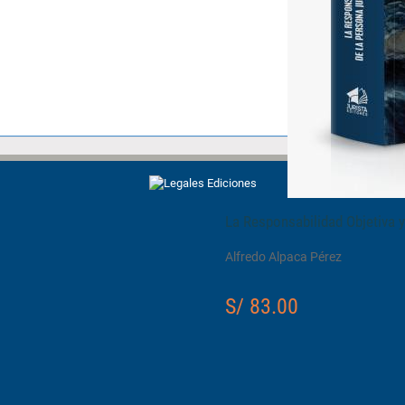
La Responsabilidad Objetiva y 
Alfredo Alpaca Pérez
S/ 83.00