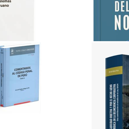
ABC del Derecho Notarial..
Lex & Iuris
S/ 35.00