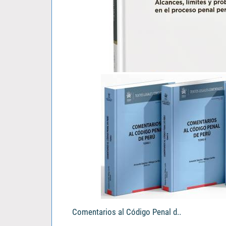
El Tercero Civil Responsable..
Vladimir Katherniak Padilla Alegre
S/ 103.00
Comentarios al Código Penal d..