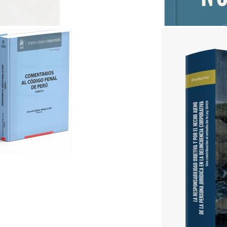
ABC del Derecho Notarial..
Lex & Iuris
S/ 35.00