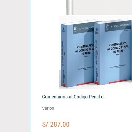
El Tercero Civil Responsable..
Vladimir Katherniak Padilla Alegre
S/ 103.00
Comentarios al Código Penal d..
Varios
S/ 287.00