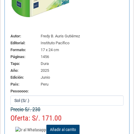
Autor:
Fredy B. Auris Gutiérrez
Editorial:
Instituto Pacífico
Formato:
17 x 24 cm
Páginas:
1456
Tapa:
Dura
Año:
2025
Edición:
Junio
País:
Peru
Pesooooo:
Precio S/. 230
Oferta: S/. 171.00
Añadir al carrito