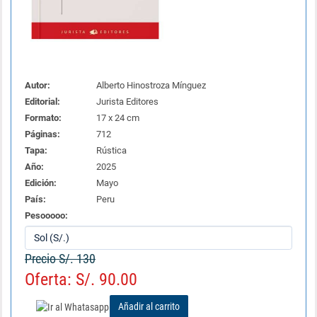
Autor:
Alberto Hinostroza Mínguez
Editorial:
Jurista Editores
Formato:
17 x 24 cm
Páginas:
712
Tapa:
Rústica
Año:
2025
Edición:
Mayo
País:
Peru
Pesooooo:
Precio S/. 130
Oferta: S/. 90.00
Añadir al carrito