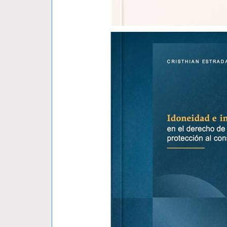
GEO-DERECHO UNA TEORIA TIERRA-..
MAURO BARBERIS
S/ 79.00