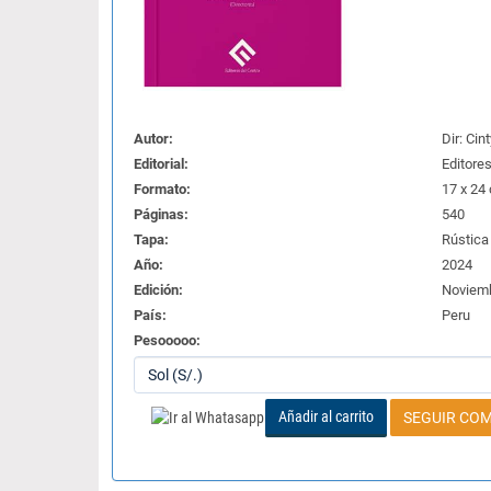
Autor:
Dir: Ci
Editorial:
Editores
Formato:
17 x 24
Páginas:
540
Tapa:
Rústica
Año:
2024
Edición:
Noviem
País:
Peru
Pesooooo:
Añadir al carrito
SEGUIR CO