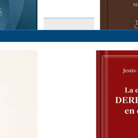
ESTUDIOS SOBRE INSPECCIÓ
(COORDINADOR) MANUEL DE 
S/ 69.00