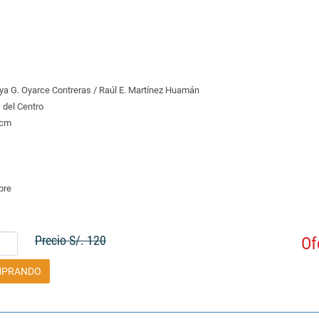
ntya G. Oyarce Contreras / Raúl E. Martínez Huamán
 del Centro
 cm
bre
Precio S/. 120
Of
MPRANDO