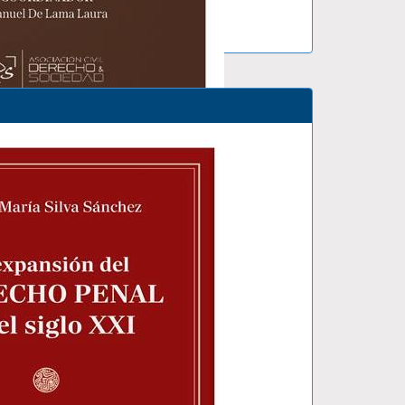
N LAB..
LAMA LAURA