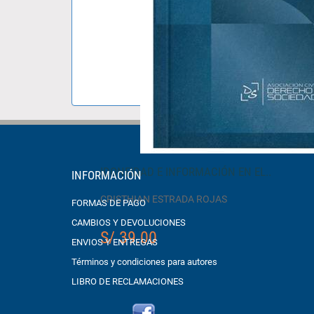
IDONEIDAD E INFORMACIÓN EN EL..
INFORMACIÓN
CRISTHIAN ESTRADA ROJAS
FORMAS DE PAGO
CAMBIOS Y DEVOLUCIONES
S/ 39.00
ENVIOS Y ENTREGAS
Términos y condiciones para autores
LIBRO DE RECLAMACIONES