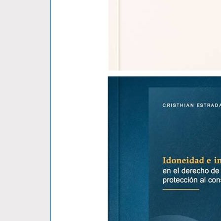
GEO-DERECHO UNA TEORIA TIERRA-..
MAURO BARBERIS
S/ 79.00