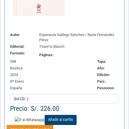
Autor:
Esperanza Gallego Sánchez / Nuria Fernández
Pérez
Editorial:
Tirant lo Blanch
Formato:
Páginas:
598
Tapa:
Rústica
Año:
2024
Edición:
8ª Enero
País:
España
Pesooooo:
Precio: S/. 226.00
Añadir al carrito