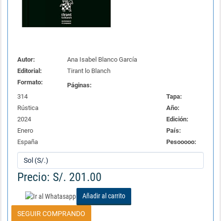
Autor:
Ana Isabel Blanco García
Editorial:
Tirant lo Blanch
Formato:
Páginas:
314
Tapa:
Rústica
Año:
2024
Edición:
Enero
País:
España
Pesooooo:
Precio: S/. 201.00
Añadir al carrito
SEGUIR COMPRANDO