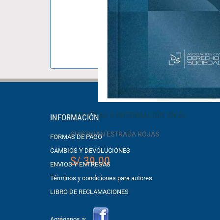
IDONEIDAD E INFORMACIÓN EN EL..
INFORMACIÓN
CRISTHIAN ESTRADA ROJAS
FORMAS DE PAGO
CAMBIOS Y DEVOLUCIONES
S/ 39.00
ENVIOS Y ENTREGAS
Términos y condiciones para autores
LIBRO DE RECLAMACIONES
Agréganos a: