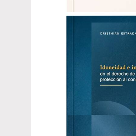
GEO-DERECHO UNA TEORIA TIERRA-..
MAURO BARBERIS
S/ 79.00