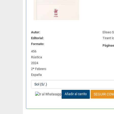
Autor:
Eliseo 
Editorial:
Tirant l
Formato:
Páginas
456
Rústica
2024
2ª Febrero
España
Añadir al carrito
SEGUIR CO