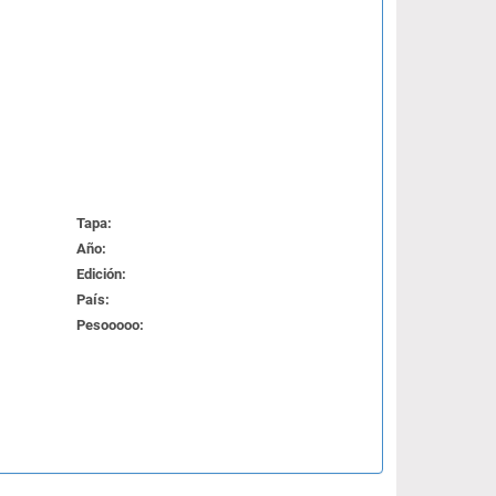
Tapa:
Año:
Edición:
País:
Pesooooo: