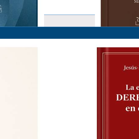
ESTUDIOS SOBRE INSPECCIÓ
(COORDINADOR) MANUEL DE 
S/ 69.00