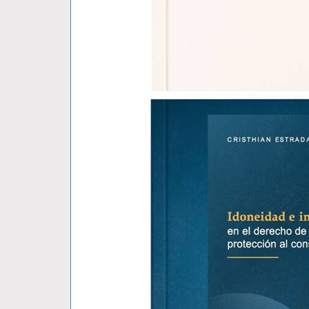
GEO-DERECHO UNA TEORIA TIERRA-..
MAURO BARBERIS
S/ 79.00