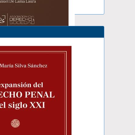
N LAB..
LAMA LAURA