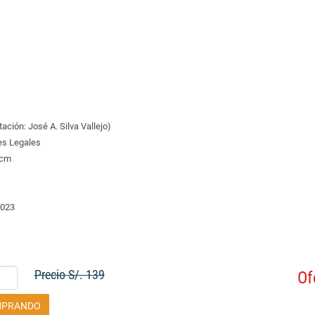
ación: José A. Silva Vallejo)
es Legales
 cm
2023
Precio S/. 139
Of
MPRANDO