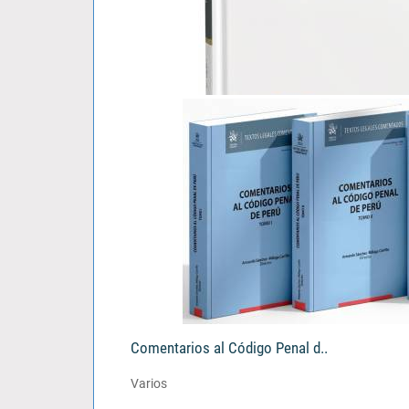
El Tercero Civil Responsable..
Vladimir Katherniak Padilla Alegre
S/ 103.00
Comentarios al Código Penal d..
Varios