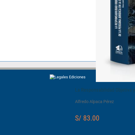
La Responsabilidad Objetiva y 
Alfredo Alpaca Pérez
S/ 83.00