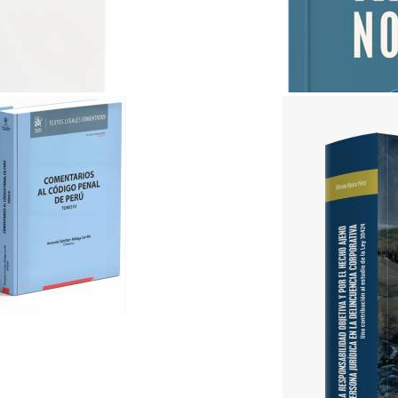
ABC del Derecho Notarial..
Lex & Iuris
S/ 35.00