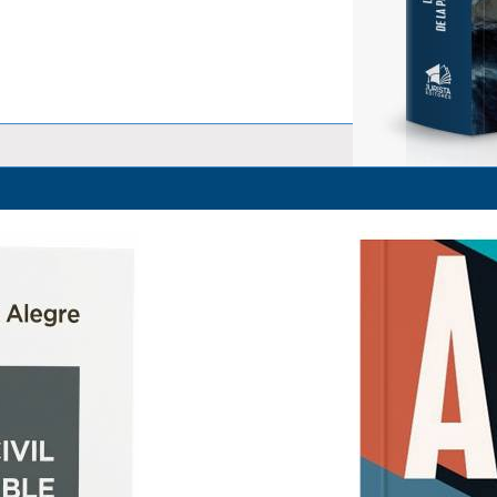
La Responsabilidad Objetiva y 
Alfredo Alpaca Pérez
S/ 83.00