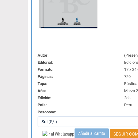
Autor:
(Present
Editorial:
Edicion
Formato:
17 x 24
Páginas:
720
Tapa:
Rústica
Año:
Marzo 
Edición:
2da
País:
Peru
Pesooooo:
Añadir al carrito
SEGUIR CO