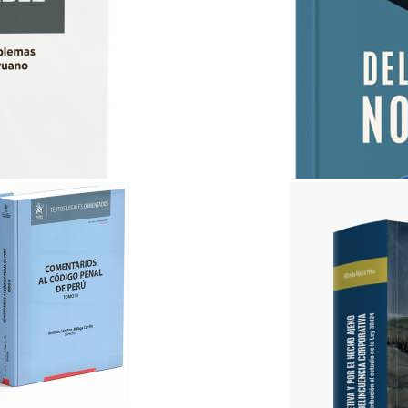
ABC del Derecho Notarial..
Lex & Iuris
S/ 35.00