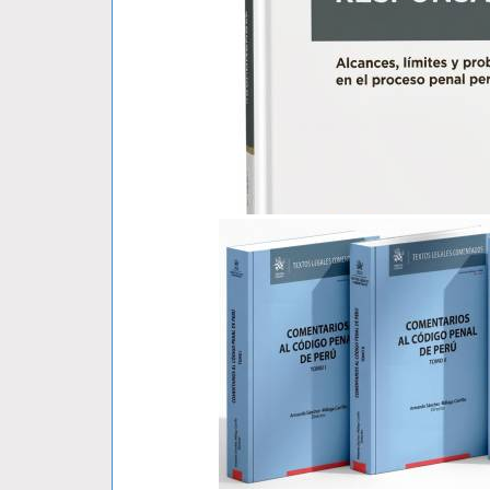
El Tercero Civil Responsable..
Vladimir Katherniak Padilla Alegre
S/ 103.00