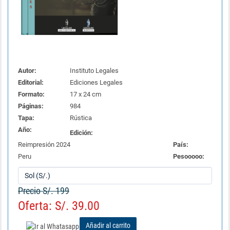
Autor:
Instituto Legales
Editorial:
Ediciones Legales
Formato:
17 x 24 cm
Páginas:
984
Tapa:
Rústica
Año:
Edición:
Reimpresión 2024
País:
Peru
Pesooooo:
Precio S/. 199
Oferta: S/. 39.00
Añadir al carrito