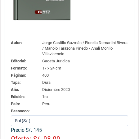
Autor:
Jorge Castillo Guzmán / Fiorella Demartini Rivera
/ Manolo Tarazona Pinedo / Analí Morillo
Villavicencio
Editorial:
Gaceta Juridica
Formato:
17 x 24 cm
Páginas:
400
Tapa:
Dura
Año:
Diciembre 2020
Edición:
1ra
País:
Peru
Pesooooo:
Precio S/. 145