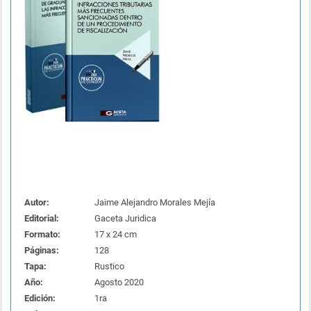
Autor:
Jaime Alejandro Morales Mejía
Editorial:
Gaceta Juridica
Formato:
17 x 24 cm
Páginas:
128
Tapa:
Rustico
Año:
Agosto 2020
Edición:
1ra