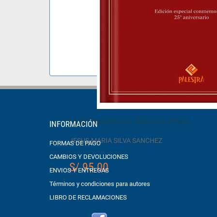
LA EXPANSION DEL DERECHO PENAL..
INFORMACIÓN
JESUS-MARIA SILVA SANCHEZ
FORMAS DE PAGO
CAMBIOS Y DEVOLUCIONES
S/ 95.00
ENVIOS Y ENTREGAS
Términos y condiciones para autores
LIBRO DE RECLAMACIONES