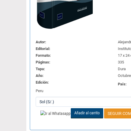
Autor:
Alejand
Editorial:
Institut
Formato:
17 x 24
Páginas:
335
Tapa:
Dura
Año:
Octubre
Edición:
País:
Peru
Añadir al carrito
SEGUIR CO