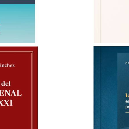
GEO-DERECHO UNA TEORIA TI
MAURO BARBERIS
S/ 79.00