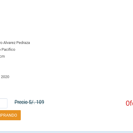
ro Alvarez Pedraza
o Pacifico
 cm
 2020
Precio S/. 109
Of
MPRANDO