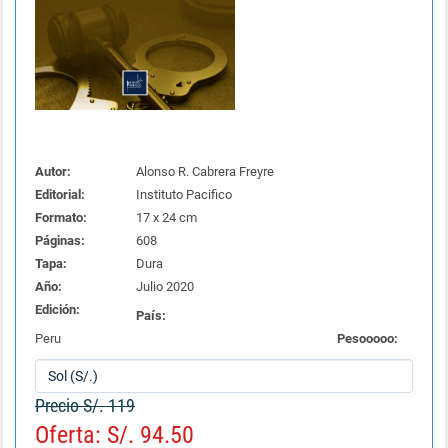
Autor:
Alonso R. Cabrera Freyre
Editorial:
Instituto Pacifico
Formato:
17 x 24 cm
Páginas:
608
Tapa:
Dura
Año:
Julio 2020
Edición:
País:
Peru
Pesooooo:
Precio S/. 119
Oferta: S/. 94.50