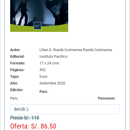
Autor:
Lilian S. Rueda Curimanea Rueda Curimanea
Editorial:
Instituto Pacifico
Formato:
17 x 24 cms
Páginas:
592
Tapa:
Dura
Año:
Setiembre 2020
Edición:
País:
Peru
Pesooooo:
Precio S/. 110
Oferta: S/. 86.50