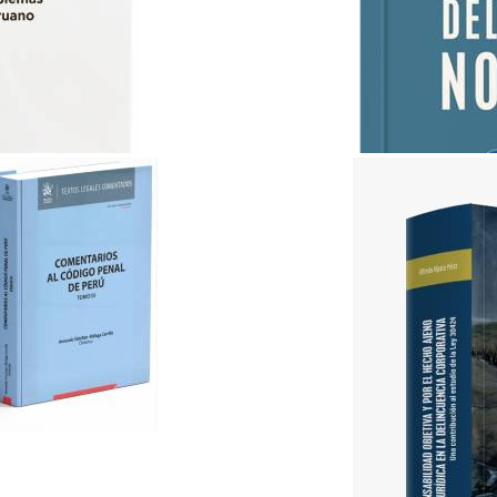
ABC del Derecho Notarial..
Lex & Iuris
S/ 35.00