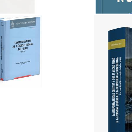
ABC del Derecho Notarial..
Lex & Iuris
S/ 35.00