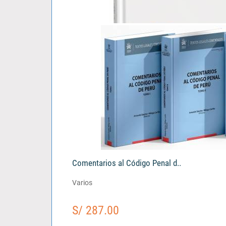
El Tercero Civil Responsable..
Vladimir Katherniak Padilla Alegre
S/ 103.00
Comentarios al Código Penal d..
Varios
S/ 287.00