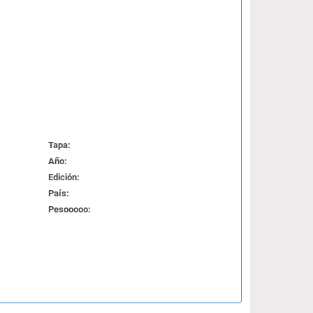
Tapa:
Año:
Edición:
País:
Pesooooo: