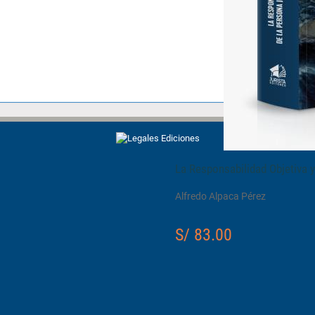
La Responsabilidad Objetiva y 
Alfredo Alpaca Pérez
S/ 83.00