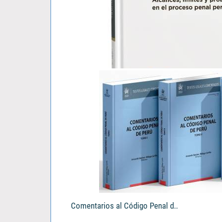
El Tercero Civil Responsable..
Vladimir Katherniak Padilla Alegre
S/ 103.00
Comentarios al Código Penal d..