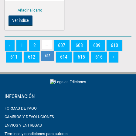
Ver índice
...
‹
1
2
607
608
609
610
613
611
612
614
615
616
›
INFORMACIÓN
FORMAS DE PAGO
CAMBIOS Y DEVOLUCIONES
ENVIOS Y ENTREGAS
Términos y condiciones para autores