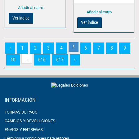
Ver índice
Ver índice
5
‹
1
2
3
4
6
7
8
9
...
10
616
617
›
INFORMACIÓN
FORMAS DE PAGO
CAMBIOS Y DEVOLUCIONES
ENVIOS Y ENTREGAS
Términos y condiciones para autores