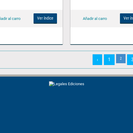
Ver índice
Ver í
2
‹
1