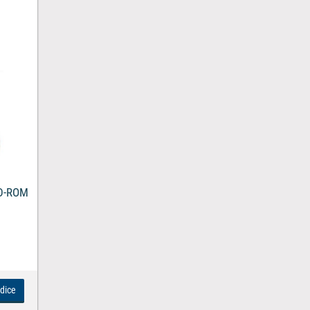
CD-ROM
ndice