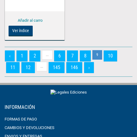
Ver índice
...
9
‹
1
2
6
7
8
10
...
11
12
145
146
›
INFORMACIÓN
FORMAS DE PAGO
CAMBIOS Y DEVOLUCIONES
ENVIOS Y ENTREGAS